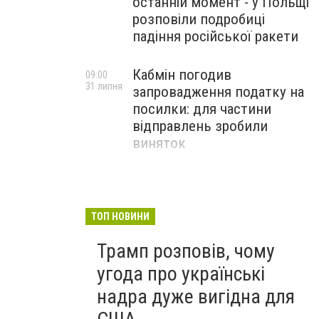
останній момент - у Польщі
розповіли подробиці
падіння російської ракети
Кабмін погодив
09:00
31 липня
запровадження податку на
посилки: для частини
відправлень зробили
виняток
Співробітники СБУ пройшли
18:03
29 липня
навчання зі зміцнення
доброчесності й
ТОП НОВИНИ
ефективного урядування
Трамп розповів, чому
угода про українські
надра дуже вигідна для