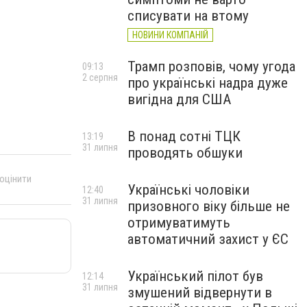
списувати на втому
НОВИНИ КОМПАНІЙ
Трамп розповів, чому угода
09:13
2 серпня
про українські надра дуже
вигідна для США
В понад сотні ТЦК
13:19
31 липня
проводять обшуки
 оцінити
Українські чоловіки
12:40
31 липня
призовного віку більше не
отримуватимуть
автоматичний захист у ЄС
Український пілот був
12:14
31 липня
змушений відвернути в