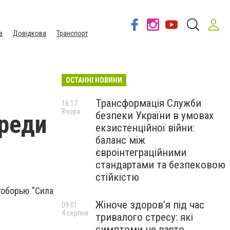
а
Довідкова
Транспорт
ОСТАННІ НОВИНИ
Трансформація Служби
16:17
Вчора
безпеки України в умовах
среди
екзистенційної війни:
баланс між
євроінтеграційними
стандартами та безпековою
стійкістю
гоборью "Сила
Жіноче здоров’я під час
09:01
4 серпня
тривалого стресу: які
симптоми не варто