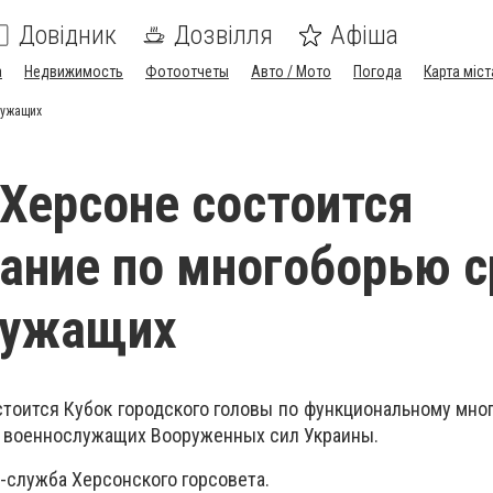
Довідник
Дозвілля
Афіша
а
Недвижимость
Фотоотчеты
Авто / Мото
Погода
Карта міст
лужащих
 Херсоне состоится
ание по многоборью 
лужащих
стоится Кубок городского головы по функциональному мно
ди военнослужащих Вооруженных сил Украины.
-служба Херсонского горсовета.