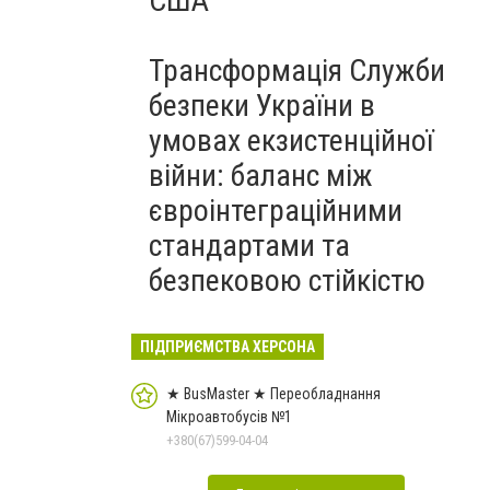
США
Трансформація Служби
безпеки України в
умовах екзистенційної
війни: баланс між
євроінтеграційними
стандартами та
безпековою стійкістю
ПІДПРИЄМСТВА ХЕРСОНА
★ BusMaster ★ Переобладнання
Мікроавтобусів №1
+380(67)599-04-04