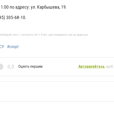
1:00 по адресу: ул. Карбышева, 19.
95) 305-68-10.
бхідний текст і натисніть Ctrl + Enter, щоб повідомити про це редакцію
СУ
#спорт
0,0
Оцініть першим
Авторизуйтесь
, щоб