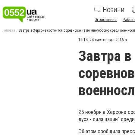
Новини
Оголошення
Работ
Головна
Завтра в Херсоне состоится соревнование по многоборью среди военнос
14:14, 24 листопада 2016 р.
Завтра в
соревнов
военнос
25 ноября в Херсоне со
духа - сила нации" сре
Об этом сообщила пресс