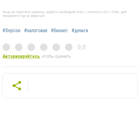
Якщо ви помітили помилку, виділіть необхідний текст і натисніть Ctrl + Enter, щоб
повідомити про це редакцію
#Херсон
#налоговая
#бизнес
#деньги
0,0
Авторизируйтесь
, чтобы оценить