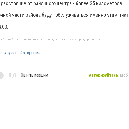
 расстояние от районного центра - более 35 километров.
очной части района будут обслуживаться именно этим пнкт
:00.
бхідний текст і натисніть Ctrl + Enter, щоб повідомити про це редакцію
ь
#пункт
#открытие
0,0
Оцініть першим
Авторизуйтесь
, щоб