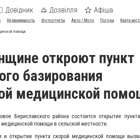
Довідник
Дозвілля
Афіша
а
Недвижимость
Фотоотчеты
Авто / Мото
Погода
Карта міст
ицинской помощи
нщине откроют пункт
ого базирования
ной медицинской помо
вое Бериславского района состоится открытие пункта
 медицинской помощи в сельской местности.
и и открытии пункта скорой медицинской помощи вызв