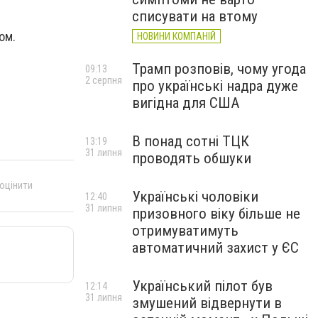
списувати на втому
ом.
НОВИНИ КОМПАНІЙ
Трамп розповів, чому угода
09:13
2 серпня
про українські надра дуже
вигідна для США
В понад сотні ТЦК
13:19
31 липня
проводять обшуки
 оцінити
Українські чоловіки
12:40
31 липня
призовного віку більше не
отримуватимуть
автоматичний захист у ЄС
Український пілот був
12:14
31 липня
змушений відвернути в