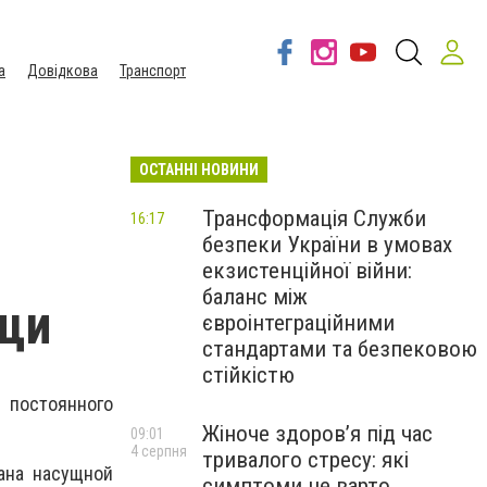
а
Довідкова
Транспорт
ОСТАННІ НОВИНИ
Трансформація Служби
16:17
безпеки України в умовах
екзистенційної війни:
баланс між
щи
євроінтеграційними
стандартами та безпековою
стійкістю
 постоянного
Жіноче здоров’я під час
09:01
4 серпня
тривалого стресу: які
ана насущной
симптоми не варто