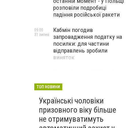
останній момент - у Польщі
розповіли подробиці
падіння російської ракети
Кабмін погодив
09:00
31 липня
запровадження податку на
посилки: для частини
відправлень зробили
виняток
Співробітники СБУ пройшли
18:03
29 липня
навчання зі зміцнення
доброчесності й
ТОП НОВИНИ
ефективного урядування
Українські чоловіки
призовного віку більше
не отримуватимуть