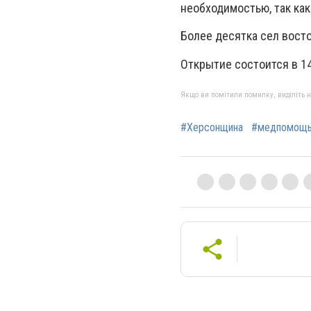
необходимостью, так как
Более десятка сел вост
Открытие состоится в 14
Якщо ви помітили помилку, виділіть нео
#Херсонщина
#медпомощ