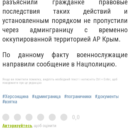
разъяснили гражданке правовые
последствия таких действий и
установленным порядком не пропустили
через админграницу с временно
оккупированной территорией АР Крым.
По данному факту военнослужащие
направили сообщение в Нацполицию.
Якщо ви помітили помилку, виділіть необхідний текст і натисніть Ctrl + Enter, щоб
повідомити про це редакцію
#Херсонщина
#админграница
#пограничники
#документы
#взятка
0,0
Авторизуйтесь
, щоб оцінити