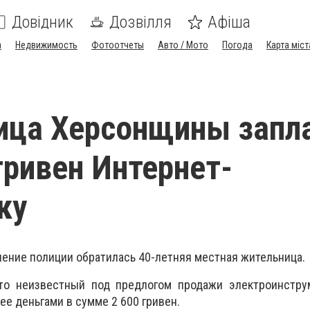
Довідник
Дозвілля
Афіша
а
Недвижимость
Фотоотчеты
Авто / Мото
Погода
Карта міст
ица Херсонщины запл
 гривен Интернет-
ку
ление полиции обратилась 40-летняя местная жительница.
то неизвестный под предлогом продажи электроинстру
ее деньгами в сумме 2 600 гривен.