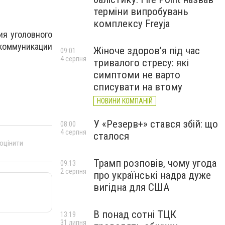
терміни випробувань
комплексу Freyja
я уголовного
 коммуникации
Жіноче здоров’я під час
09:01
4 серпня
тривалого стресу: які
симптоми не варто
списувати на втому
НОВИНИ КОМПАНІЙ
У «Резерв+» стався збій: що
08:00
4 серпня
сталося
 оцінити
Трамп розповів, чому угода
09:13
2 серпня
про українські надра дуже
вигідна для США
В понад сотні ТЦК
13:19
31 липня