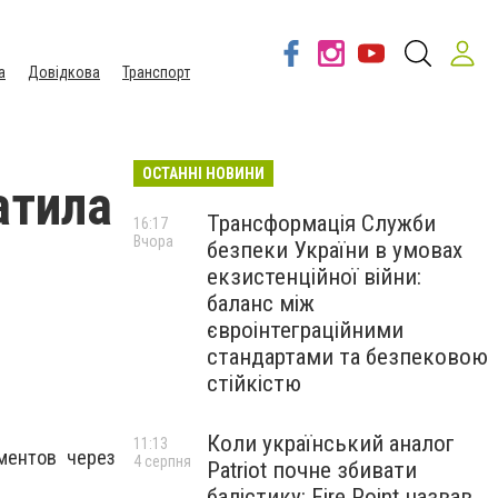
а
Довідкова
Транспорт
ОСТАННІ НОВИНИ
атила
Трансформація Служби
16:17
Вчора
безпеки України в умовах
екзистенційної війни:
баланс між
євроінтеграційними
стандартами та безпековою
стійкістю
Коли український аналог
11:13
ментов через
4 серпня
Patriot почне збивати
балістику: Fire Point назвав