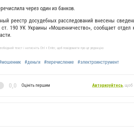
речислила через один из банков.
иный реестр досудебных расследований внесены сведени
1 ст. 190 УК Украины «Мошенничество», сообщает отдел
асти.
бхідний текст і натисніть Ctrl + Enter, щоб повідомити про це редакцію
#мошенник
#деньги
#перечисление
#электроинструмент
0,0
Оцініть першим
Авторизуйтесь
, щоб