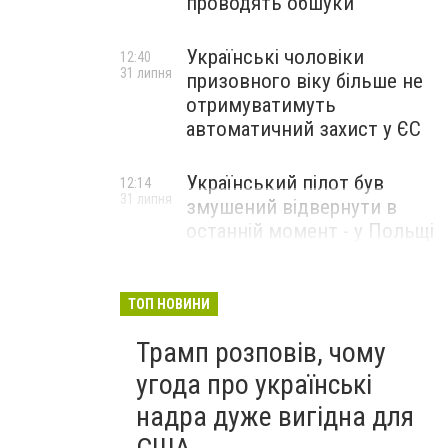
проводять обшуки
Українські чоловіки
12:40
31 липня
призовного віку більше не
отримуватимуть
автоматичний захист у ЄС
Український пілот був
12:14
31 липня
змушений відвернути в
останній момент - у Польщі
розповіли подробиці
падіння російської ракети
ТОП НОВИНИ
Трамп розповів, чому
угода про українські
надра дуже вигідна для