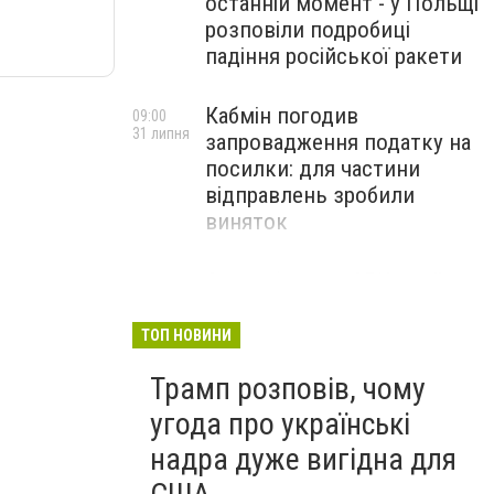
останній момент - у Польщі
розповіли подробиці
падіння російської ракети
Кабмін погодив
09:00
31 липня
запровадження податку на
посилки: для частини
відправлень зробили
виняток
Співробітники СБУ пройшли
18:03
29 липня
навчання зі зміцнення
доброчесності й
ТОП НОВИНИ
ефективного урядування
Трамп розповів, чому
угода про українські
надра дуже вигідна для