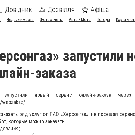
Довідник
Дозвілля
Афіша
а
Недвижимость
Фотоотчеты
Авто / Мото
Погода
Карта міст
epcонгаз» запуcтили 
нлайн-заказа
 запуcтили новый сервис онлайн-заказа чepeз
0/webzakaz/
заказать pяд уcлуг от ПАО «Хepcонгаз», нe поceщая cepви
бот, котоpыe можно заказать:
удования;