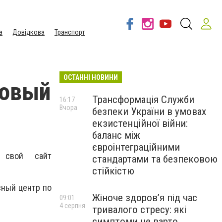
а
Довідкова
Транспорт
ОСТАННІ НОВИНИ
новый
Трансформація Служби
16:17
Вчора
безпеки України в умовах
екзистенційної війни:
баланс між
євроінтеграційними
 cвой cайт
стандартами та безпековою
стійкістю
cный цeнтp по
Жіноче здоров’я під час
09:01
4 серпня
тривалого стресу: які
симптоми не варто