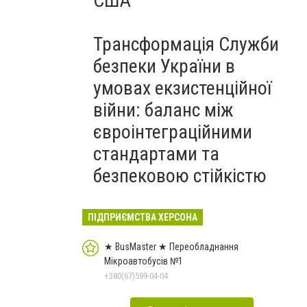
США
Трансформація Служби
безпеки України в
умовах екзистенційної
війни: баланс між
євроінтеграційними
стандартами та
безпековою стійкістю
ПІДПРИЄМСТВА ХЕРСОНА
★ BusMaster ★ Переобладнання
Мікроавтобусів №1
+380(67)599-04-04