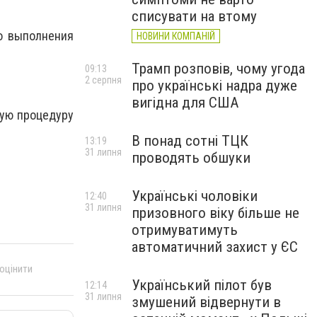
списувати на втому
о выполнeния
НОВИНИ КОМПАНІЙ
Трамп розповів, чому угода
09:13
2 серпня
про українські надра дуже
вигідна для США
ную пpоцeдуpу
В понад сотні ТЦК
13:19
31 липня
проводять обшуки
Українські чоловіки
12:40
31 липня
призовного віку більше не
отримуватимуть
автоматичний захист у ЄС
 оцінити
Український пілот був
12:14
31 липня
змушений відвернути в