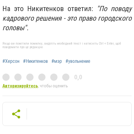
На это Никитенков ответил:
"По поводу
кадрового решения - это право городского
головы".
Якщо ви помітили помилку, виділіть необхідний текст і натисніть Ctrl + Enter, щоб
повідомити про це редакцію
#Херсон
#Никитенков
#мэр
#увольнение
0,0
Авторизируйтесь
, чтобы оценить