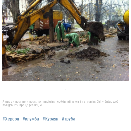
Якщо ви помітили помилку, виділіть необхідний текст і натисніть Ctrl + Enter, щоб
повідомити про це редакцію
#Херсон
#клумба
#Кураян
#труба