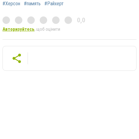
#Херсон
#память
#Райхерт
0,0
Авторизуйтесь
, щоб оцінити