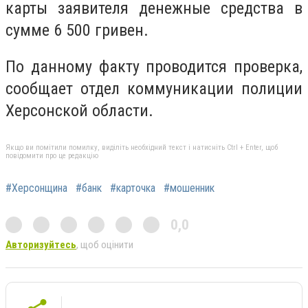
карты заявителя денежные средства в
сумме 6 500 гривен.
По данному факту проводится проверка,
сообщает отдел коммуникации полиции
Херсонской области.
Якщо ви помітили помилку, виділіть необхідний текст і натисніть Ctrl + Enter, щоб
повідомити про це редакцію
#Херсонщина
#банк
#карточка
#мошенник
0,0
Авторизуйтесь
, щоб оцінити