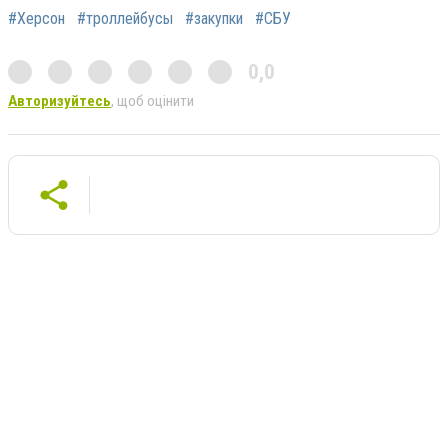
#Херсон
#троллейбусы
#закупки
#СБУ
0,0
Авторизуйтесь
, щоб оцінити