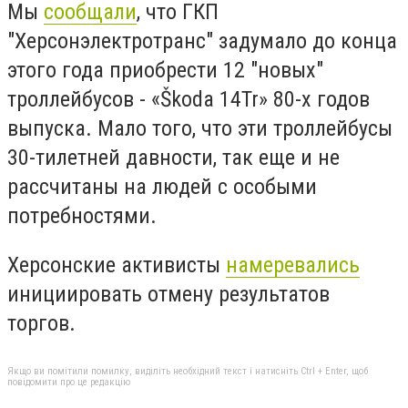
Мы
сообщали
, что ГКП
"Херсонэлектротранс" задумало до конца
этого года приобрести 12 "новых"
троллейбусов - «Škoda 14Tr» 80-х годов
выпуска. Мало того, что эти троллейбусы
30-тилетней давности, так еще и не
рассчитаны на людей с особыми
потребностями.
Херсонские активисты
намеревались
инициировать отмену результатов
торгов.
Якщо ви помітили помилку, виділіть необхідний текст і натисніть Ctrl + Enter, щоб
повідомити про це редакцію