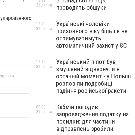
В понад сотні ТЦК
13:19
31 липня
проводять обшуки
купированного
Українські чоловіки
12:40
31 липня
призовного віку більше не
отримуватимуть
автоматичний захист у ЄС
Український пілот був
12:14
31 липня
змушений відвернути в
останній момент - у Польщі
 оцінити
розповіли подробиці
падіння російської ракети
Кабмін погодив
09:00
31 липня
запровадження податку на
посилки: для частини
відправлень зробили