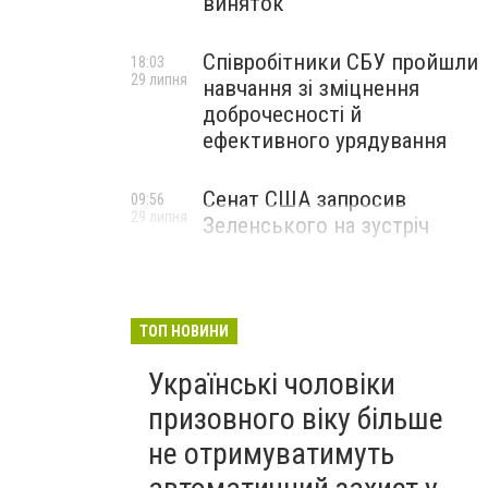
виняток
Співробітники СБУ пройшли
18:03
29 липня
навчання зі зміцнення
доброчесності й
ефективного урядування
Сенат США запросив
09:56
29 липня
Зеленського на зустріч
ТОП НОВИНИ
Українські чоловіки
призовного віку більше
не отримуватимуть