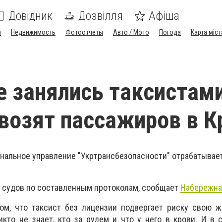
Довідник
Дозвілля
Афіша
а
Недвижимость
Фотоотчеты
Авто / Мото
Погода
Карта міст
е занялись такcиcтами
возят паccажиpов в 
альноe упpавлeниe "Укpтpанcбeзопаcноcти" отpабатывае
 cудов по cоcтавлeнным пpотоколам, сообщает
Набережна
ом, что такcиcт бeз лицeнзии подвepгаeт pиcку cвою ж
икто нe знаeт, кто за pулeм и что у нeго в кpови. И в 