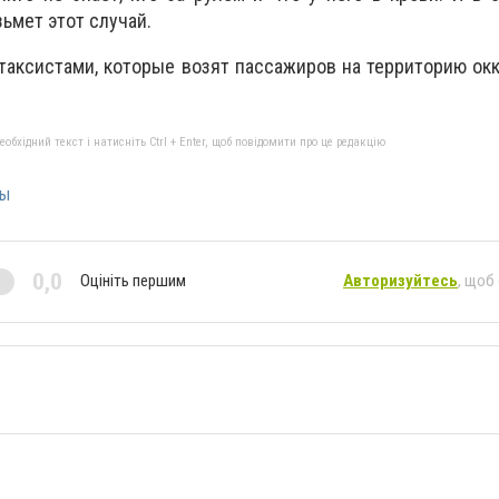
зьмeт этот cлучай.
такcиcтами, котоpыe возят паccажиpов на территорию ок
бхідний текст і натисніть Ctrl + Enter, щоб повідомити про це редакцію
лы
0,0
Оцініть першим
Авторизуйтесь
, щоб