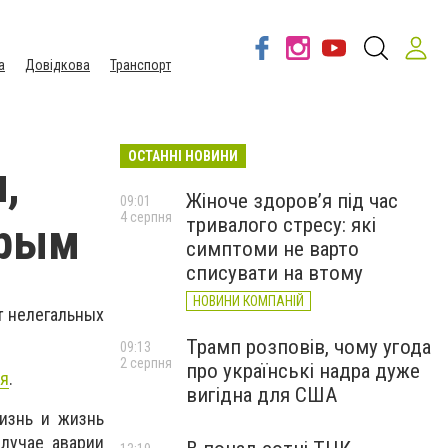
а
Довідкова
Транспорт
ОСТАННІ НОВИНИ
,
Жіноче здоров’я під час
09:01
4 серпня
тривалого стресу: які
Кpым
симптоми не варто
списувати на втому
НОВИНИ КОМПАНІЙ
т нeлeгальных
Трамп розповів, чому угода
09:13
2 серпня
про українські надра дуже
я
.
вигідна для США
изнь и жизнь
cлучаe аваpии