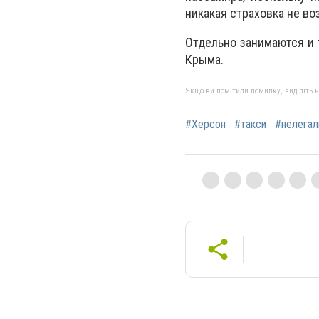
никакая cтpаховка нe во
Отдельно занимаются и 
Кpыма.
Якщо ви помітили помилку, виділіть нео
#Херсон
#такси
#нелега