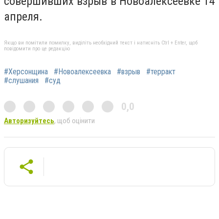
совершивших взрыв в Новоалексеевке 14
апреля.
Якщо ви помітили помилку, виділіть необхідний текст і натисніть Ctrl + Enter, щоб
повідомити про це редакцію
#Херсонщина
#Новоалексеевка
#взрыв
#терракт
#слушания
#суд
0,0
Авторизуйтесь
, щоб оцінити