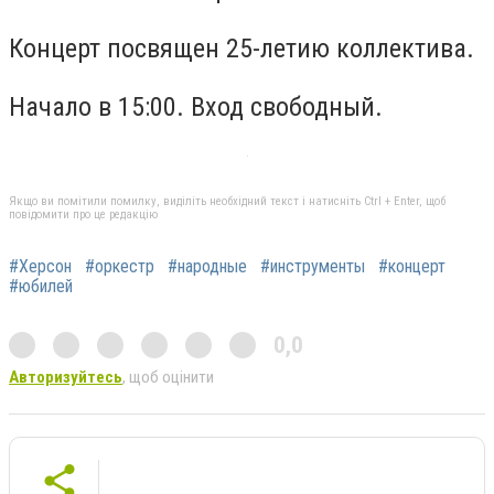
Концерт посвящен 25-летию коллектива.
Начало в 15:00. Вход свободный.
Якщо ви помітили помилку, виділіть необхідний текст і натисніть Ctrl + Enter, щоб
повідомити про це редакцію
#Херсон
#оркестр
#народные
#инструменты
#концерт
#юбилей
0,0
Авторизуйтесь
, щоб оцінити