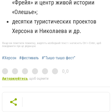
«Фрейя» и центр живой истории
«Олешье»;
десятки туристических проектов
Херсона и Николаева и др.
Якщо ви помітили помилку, виділіть необхідний текст і натисніть Ctrl + Enter, щоб
повідомити про це редакцію
#Херсон
#фестиваль
#"Тышо-тышо фест"
0,0
Авторизуйтесь
, щоб оцінити