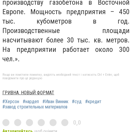
производству газобетона в Восточной
Европе. Мощность предприятия – 450
тыс. кубометров в год.
Производственные площади
насчитывают более 30 тыс. кв. метров.
На предприятии работает около 300
чел.».
Якщо ви помітили помилку, виділіть необхідний текст і натисніть Ctrl + Enter, щоб
повідомити про це редакцію
ГРИВНА. НОВЫЙ ФОРМАТ
#Херсон
#нардеп
#Иван Винник
#суд
#кредит
#завод строительных материалов
0,0
Авторизуйтесь
, щоб оцінити