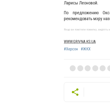
Ларисы Леоновой.
По предложению Окс
рекомендовать мэру наз
Якщо ви помітили помилку, виділіть нео
WWW.GRIVNA.KS.UA
#Херсон
#ЖКХ