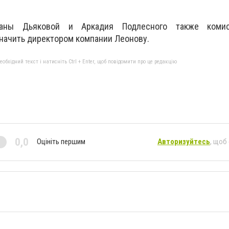
аны Дьяковой и Аркадия Подлесного также коми
начить директором компании Леонову.
бхідний текст і натисніть Ctrl + Enter, щоб повідомити про це редакцію
0,0
Оцініть першим
Авторизуйтесь
, щоб