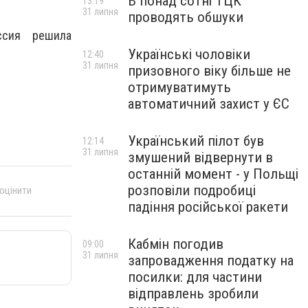
В понад сотні ТЦК
13:19
31 липня
проводять обшуки
ссия решила
Українські чоловіки
12:40
31 липня
призовного віку більше не
отримуватимуть
автоматичний захист у ЄС
Український пілот був
12:14
31 липня
змушений відвернути в
останній момент - у Польщі
розповіли подробиці
 оцінити
падіння російської ракети
Кабмін погодив
09:00
31 липня
запровадження податку на
посилки: для частини
відправлень зробили