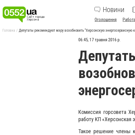
Новини
Оголошення
Работ
Головна
Депутаты рекомендуют мэру возобновить "Херсонскую энергосервисную 
06:45, 17 травня 2016 р.
Депутат
возобнов
энергосе
Комиссия горсовета Хе
работу КП «Херсонская э
Такое решение члены к