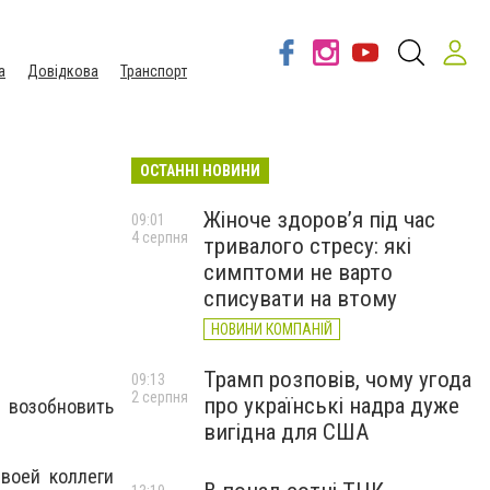
а
Довідкова
Транспорт
ОСТАННІ НОВИНИ
Жіноче здоров’я під час
09:01
4 серпня
тривалого стресу: які
симптоми не варто
списувати на втому
НОВИНИ КОМПАНІЙ
Трамп розповів, чому угода
09:13
2 серпня
про українські надра дуже
 возобновить
вигідна для США
воей коллеги