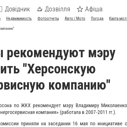
Довідник
Дозвілля
Афіша
а
Недвижимость
Фотоотчеты
Авто / Мото
Погода
Карта міст
компанию"
ы рекомендуют мэру
ить "Херсонскую
рвисную компанию"
рсона по ЖКХ рекомендует мэру Владимиру Миколаенко
нергосервисная компания» (работала в 2007-2011 гг.).
омиссии приняли на заседании 16 мая по инициативе с