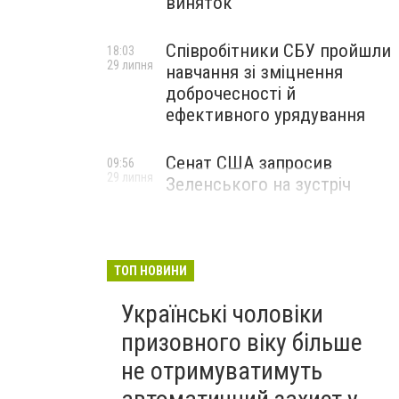
виняток
Співробітники СБУ пройшли
18:03
29 липня
навчання зі зміцнення
доброчесності й
ефективного урядування
Сенат США запросив
09:56
29 липня
Зеленського на зустріч
ТОП НОВИНИ
Українські чоловіки
призовного віку більше
не отримуватимуть