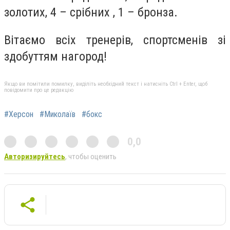
золотих, 4 – срібних , 1 – бронза.
Вітаємо всіх тренерів, спортсменів зі
здобуттям нагород!
Якщо ви помітили помилку, виділіть необхідний текст і натисніть Ctrl + Enter, щоб
повідомити про це редакцію
#Херсон
#Миколаїв
#бокс
0,0
Авторизируйтесь
, чтобы оценить