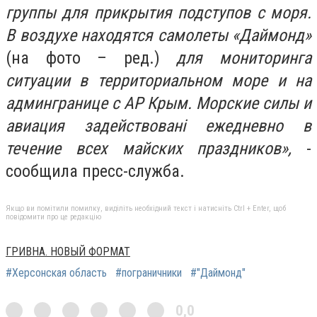
группы для прикрытия подступов с моря.
В воздухе находятся самолеты «Даймонд»
(на фото – ред.)
для мониторинга
ситуации в территориальном море и на
админгранице с АР Крым.
Морские силы и
авиация задействовані ежедневно в
течение всех майских праздников»,
-
сообщила пресс-служба.
Якщо ви помітили помилку, виділіть необхідний текст і натисніть Ctrl + Enter, щоб
повідомити про це редакцію
ГРИВНА. НОВЫЙ ФОРМАТ
#Херсонская область
#пограничники
#"Даймонд"
0,0