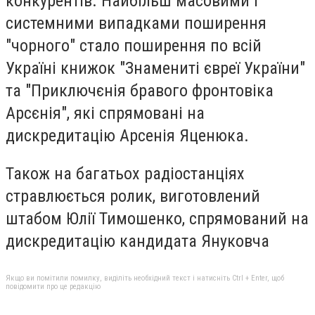
конкурентів. Найбільш масовими і
системними випадками поширення
"чорного" стало поширення по всій
Україні книжок "Знамениті євреї України"
та "Приключєнія бравого фронтовіка
Арсєнія", які спрямовані на
дискредитацію Арсенія Яценюка.
Також на багатьох радіостанціях
стравлюється ролик, виготовлений
штабом Юлії Тимошенко, спрямований на
дискредитацію кандидата Януковча
Якщо ви помітили помилку, виділіть необхідний текст і натисніть Ctrl + Enter, щоб
повідомити про це редакцію