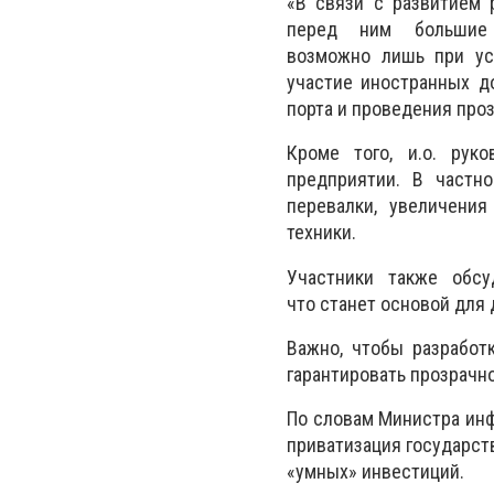
«В связи с развитием 
перед ним большие п
возможно лишь при ус
участие иностранных д
порта и проведения проз
Кроме того, и.о. рук
предприятии. В частно
перевалки, увеличения
техники.
Участники также обсу
что станет основой для
Важно, чтобы разработ
гарантировать прозрачн
По словам Министра инф
приватизация государст
«умных» инвестиций.