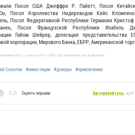
овали Посол США Джеффри Р. Пайетт, Посол Китайс
н, Посол Королевства Нидерландов Кейс Кломпенха
ель, Посол Федеративной Республики Германия Кристоф 
анен, Посол Французской Республики Изабель Д
ации Гийом Шейрер, делегация представительства Е
ой корпорации, Мирового Банка, ЕБРР, Американской торг
бхідний текст і натисніть Ctrl + Enter, щоб повідомити про це редакцію
ей Соколов
#инвестиции
#доноры
#привлечение
0,0
Оцініть першим
Авторизуйтесь
, щоб