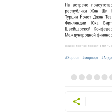
На встрече присутств
республики Жан Ши Ю
Турции Йонет Джан Тез
Финляндии Юха Вирт
Швейцарской Конфедер
Международной финансов
Якщо ви помітили помилку, виділіть нео
#Херсон
#морпорт
#Андр