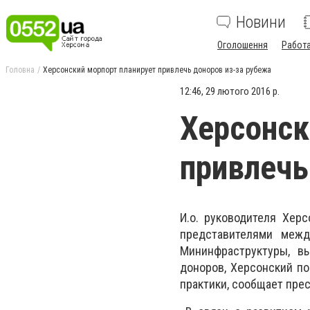
Новини
Оголошення
Работ
Головна
Херсонский морпорт планирует привлечь доноров из-за рубежа
12:46, 29 лютого 2016 р.
Херсонск
привлечь
И.о. руководителя Хер
представителями межд
Мининфраструктуры, в
доноров, Херсонский по
практики, сообщает пре