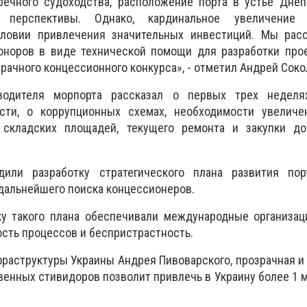
речного судоходства, расположение порта в устье Днеп
ерспективы. Однако, кардинальное увеличение г
ловии привлечения значительных инвестиций. Мы рас
оноров в виде технической помощи для разработки прое
рачного концессионного конкурса», - отметил Андрей Соко
оводителя морпорта рассказал о первых трех недел
сти, о коррупционных схемах, необходимости увеличе
 складских площадей, текущего ремонта и закупки до
дили разработку стратегического плана развития пор
 дальнейшего поиска концессионеров.
ку такого плана обеспечивали международные организац
ость процессов и беспристрастность.
раструктуры Украины Андрея Пивоварского, прозрачная и
венных стивидоров позволит привлечь в Украину более 1 