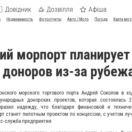
Довідник
Дозвілля
Афіша
а
Недвижимость
Фотоотчеты
Авто / Мото
Погода
Карта міст
ий морпорт планирует
 доноров из-за рубеж
сонского морского торгового порта Андрей Соколов в х
ународных донорских проектов, которая состоялась 
ыразил надежду, что благодаря финансовой и технич
рт станет пилотным проектом по концессии, с учетом л
сс-служба предприятия.