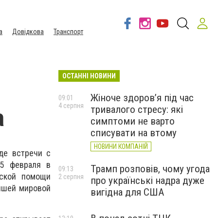
а
Довідкова
Транспорт
ОСТАННІ НОВИНИ
Жіноче здоров’я під час
09:01
4 серпня
тривалого стресу: які
а
симптоми не варто
списувати на втому
НОВИНИ КОМПАНІЙ
оде встречи с
25 февраля в
Трамп розповів, чому угода
09:13
еской помощи
2 серпня
про українські надра дуже
учшей мировой
вигідна для США