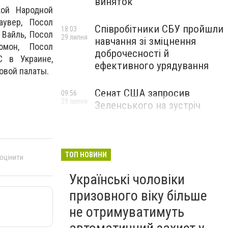
виняток
кой Народной
увер, Посол
Співробітники СБУ пройшли
18:03
Вайль, Посол
29 липня
навчання зі зміцнення
юмон, Посол
доброчесності й
С в Украине,
ефективного урядування
овой палаты.
Сенат США запросив
09:56
29 липня
Зеленського на зустріч
ТОП НОВИНИ
 оцінити
Українські чоловіки
призовного віку більше
не отримуватимуть