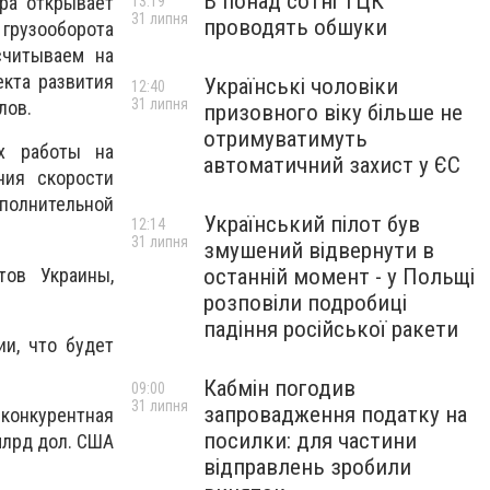
В понад сотні ТЦК
ра открывает
13:19
31 липня
проводять обшуки
рузооборота
считываем на
кта развития
Українські чоловіки
12:40
31 липня
лов.
призовного віку більше не
отримуватимуть
ях работы на
автоматичний захист у ЄС
ния скорости
полнительной
Український пілот був
12:14
31 липня
змушений відвернути в
тов Украины,
останній момент - у Польщі
розповіли подробиці
падіння російської ракети
ии, что будет
Кабмін погодив
09:00
31 липня
запровадження податку на
 конкурентная
посилки: для частини
млрд дол. США
відправлень зробили