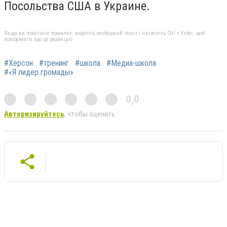
Посольства США в Украине.
Якщо ви помітили помилку, виділіть необхідний текст і натисніть Ctrl + Enter, щоб
повідомити про це редакцію
#Херсон
#тренинг
#школа
#Медиа-школа
#«Я лидер громады»
0,0
Авторизируйтесь
, чтобы оценить