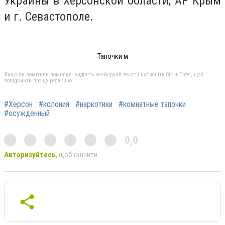
Украины в Херсонской области, АР Крым
и г. Севастополе.
Тапочки м
Якщо ви помітили помилку, виділіть необхідний текст і натисніть Ctrl + Enter, щоб
повідомити про це редакцію
#Херсон
#колония
#наркотики
#комнатные тапочки
#осужденный
0,0
Авторизуйтесь
, щоб оцінити