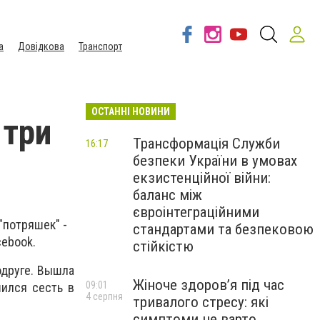
а
Довідкова
Транспорт
ОСТАННІ НОВИНИ
 три
Трансформація Служби
16:17
безпеки України в умовах
екзистенційної війни:
баланс між
євроінтеграційними
"потряшек" -
стандартами та безпековою
cebook.
стійкістю
одруге. Вышла
Жіноче здоров’я під час
09:01
шился сесть в
4 серпня
тривалого стресу: які
симптоми не варто