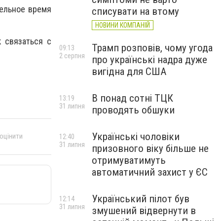
тельное время
списувати на втому
НОВИНИ КОМПАНІЙ
 связаться с
Трамп розповів, чому угода
09:13
2 серпня
про українські надра дуже
вигідна для США
В понад сотні ТЦК
13:19
31 липня
проводять обшуки
Українські чоловіки
 оцінити
12:40
31 липня
призовного віку більше не
отримуватимуть
автоматичний захист у ЄС
Український пілот був
12:14
31 липня
змушений відвернути в