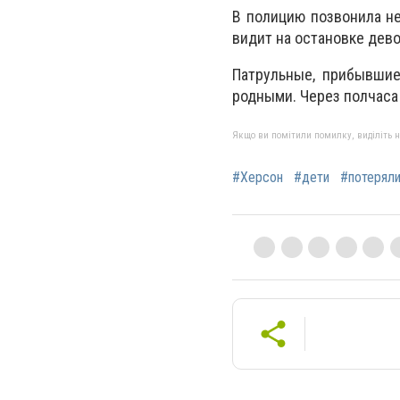
В полицию позвонила не
видит на остановке дево
Патрульные, прибывшие
родными. Через полчаса
Якщо ви помітили помилку, виділіть нео
#Херсон
#дети
#потерял