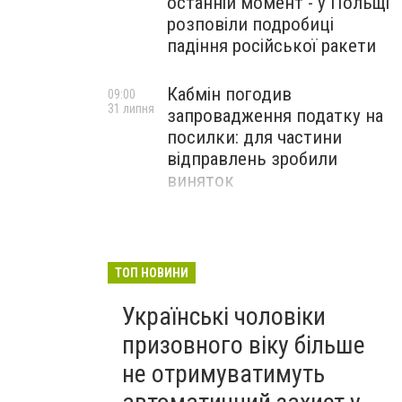
останній момент - у Польщі
розповіли подробиці
падіння російської ракети
Кабмін погодив
09:00
31 липня
запровадження податку на
посилки: для частини
відправлень зробили
виняток
Співробітники СБУ пройшли
18:03
29 липня
навчання зі зміцнення
доброчесності й
ТОП НОВИНИ
ефективного урядування
Українські чоловіки
призовного віку більше
не отримуватимуть