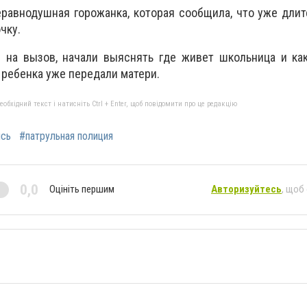
равнодушная горожанка, которая сообщила, что уже дли
чку.
 на вызов, начали выяснять где живет школьница и как
 ребенка уже передали матери.
бхідний текст і натисніть Ctrl + Enter, щоб повідомити про це редакцію
ись
#патрульная полиция
0,0
Оцініть першим
Авторизуйтесь
, щоб