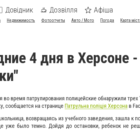
Довідник
Дозвілля
Афіша
а
Недвижимость
Фотоотчеты
Авто / Мото
Погода
Карта міст
ние 4 дня в Херсоне -
ки"
я во время патрулирования полицейские обнаружили трех 
ку, сообщается на странице
Патрульна поліція Херсона
в Fa
школьница, возвращаясь из учебного заведения, зашла к п
ице уже было темно. Дойдя до остановки, ребенок не ре