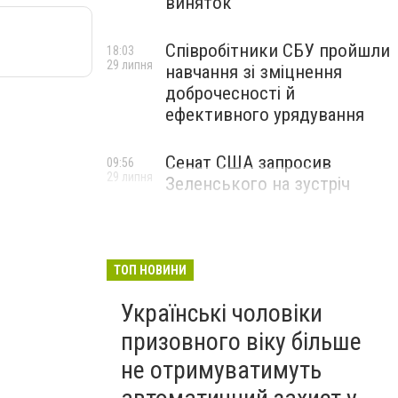
виняток
Співробітники СБУ пройшли
18:03
29 липня
навчання зі зміцнення
доброчесності й
ефективного урядування
Сенат США запросив
09:56
29 липня
Зеленського на зустріч
ТОП НОВИНИ
Українські чоловіки
призовного віку більше
не отримуватимуть