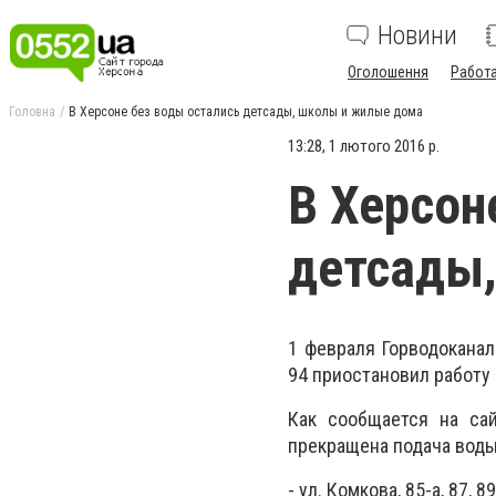
Новини
Оголошення
Работ
Головна
В Херсоне без воды остались детсады, школы и жилые дома
13:28, 1 лютого 2016 р.
В Херсон
детсады
1 февраля Горводоканал
94 приостановил работу Ц
Как сообщается на сай
прекращена подача воды
- ул. Комкова, 85-а, 87, 89,