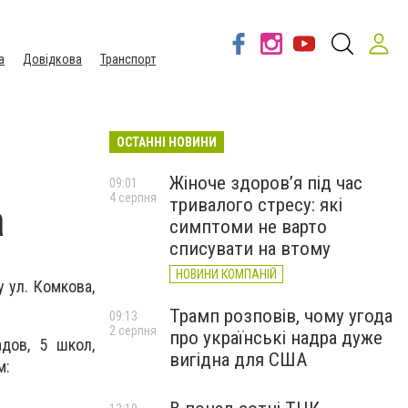
а
Довідкова
Транспорт
ОСТАННІ НОВИНИ
Жіноче здоров’я під час
09:01
4 серпня
тривалого стресу: які
а
симптоми не варто
списувати на втому
НОВИНИ КОМПАНІЙ
 ул. Комкова,
Трамп розповів, чому угода
09:13
2 серпня
про українські надра дуже
дов, 5 школ,
вигідна для США
м: