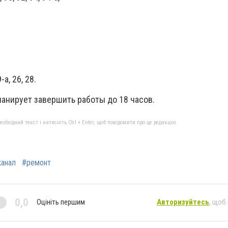
-а, 26, 28.
ланирует завершить работы до 18 часов.
бхідний текст і натисніть Ctrl + Enter, щоб повідомити про це редакцію
канал
#ремонт
0,0
Оцініть першим
Авторизуйтесь
, щоб