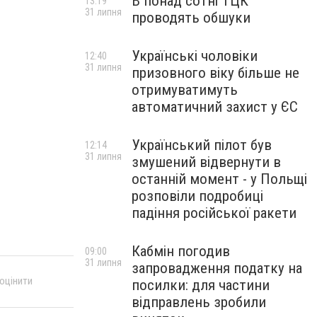
В понад сотні ТЦК
13:19
31 липня
проводять обшуки
Українські чоловіки
12:40
31 липня
призовного віку більше не
отримуватимуть
автоматичний захист у ЄС
Український пілот був
12:14
31 липня
змушений відвернути в
останній момент - у Польщі
розповіли подробиці
падіння російської ракети
Кабмін погодив
09:00
31 липня
запровадження податку на
 оцінити
посилки: для частини
відправлень зробили