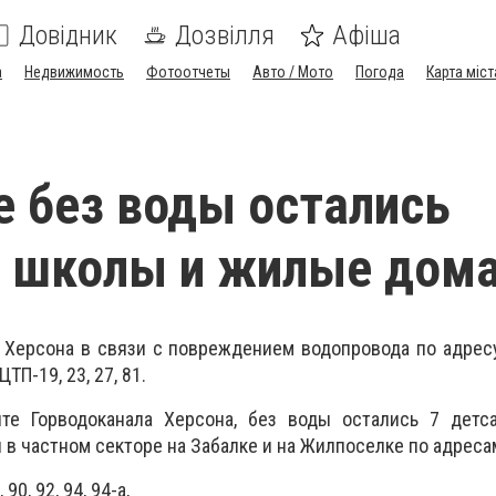
Довідник
Дозвілля
Афіша
а
Недвижимость
Фотоотчеты
Авто / Мото
Погода
Карта міст
е без воды остались
, школы и жилые дом
 Херсона в связи с повреждением водопровода по адресу
ТП-19, 23, 27, 81.
те Горводоканала Херсона, без воды остались 7 детса
 в частном секторе на Забалке и на Жилпоселке по адреса
 90, 92, 94, 94-а,