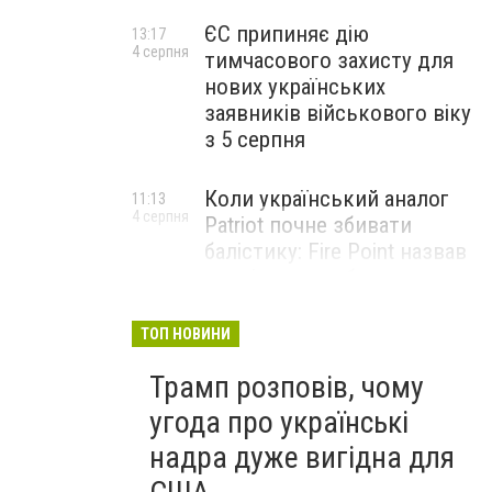
ЄС припиняє дію
13:17
4 серпня
тимчасового захисту для
нових українських
заявників військового віку
з 5 серпня
Коли український аналог
11:13
4 серпня
Patriot почне збивати
балістику: Fire Point назвав
терміни випробувань
комплексу Freyja
ТОП НОВИНИ
Жіноче здоров’я під час
09:01
Трамп розповів, чому
4 серпня
тривалого стресу: які
симптоми не варто
угода про українські
списувати на втому
надра дуже вигідна для
НОВИНИ КОМПАНІЙ