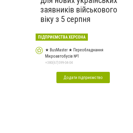
для нових українських
заявників військового
віку з 5 серпня
ПІДПРИЄМСТВА ХЕРСОНА
★ BusMaster ★ Переобладнання
Мікроавтобусів №1
+380(67)599-04-04
Додати підприємство