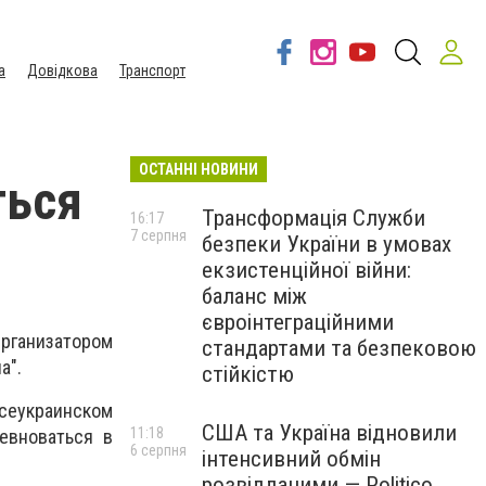
а
Довідкова
Транспорт
ОСТАННІ НОВИНИ
ться
Трансформація Служби
16:17
7 серпня
безпеки України в умовах
екзистенційної війни:
баланс між
євроінтеграційними
рганизатором
стандартами та безпековою
а".
стійкістю
Всеукраинском
США та Україна відновили
11:18
евноваться в
6 серпня
інтенсивний обмін
розвідданими — Politico