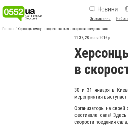
Новини
Оголошення
Работ
Головна
Херсонцы смогут посоревноваться в скорости поедания сала
11:37, 28 січня 2016 р.
Херсонцы
в скорос
30 и 31 января в Киев
мероприятия выступает 
Организаторы на своей 
фестивале сала! Здесь
скорости поедания сала,