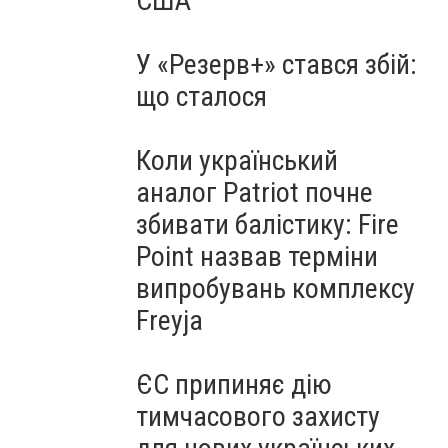
США
У «Резерв+» стався збій:
що сталося
Коли український
аналог Patriot почне
збивати балістику: Fire
Point назвав терміни
випробувань комплексу
Freyja
ЄС припиняє дію
тимчасового захисту