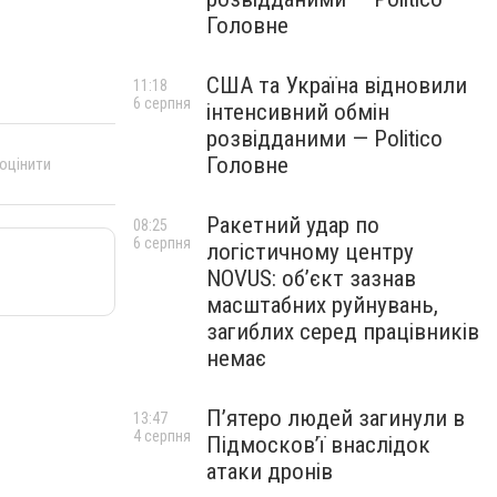
Головне
США та Україна відновили
11:18
6 серпня
інтенсивний обмін
розвідданими — Politico
Головне
 оцінити
Ракетний удар по
08:25
6 серпня
логістичному центру
NOVUS: об’єкт зазнав
масштабних руйнувань,
загиблих серед працівників
немає
П’ятеро людей загинули в
13:47
4 серпня
Підмосков’ї внаслідок
атаки дронів