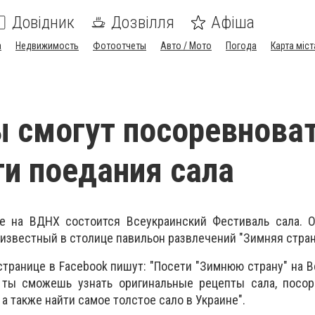
Довідник
Дозвілля
Афіша
а
Недвижимость
Фотоотчеты
Авто / Мото
Погода
Карта міст
 смогут посоревнова
ти поедания сала
е на ВДНХ состоится Всеукраинский Фестиваль сала. О
известный в столице павильон развлечений "Зимняя стран
странице в Facebook пишут: "Посети "Зимнюю страну" на 
 ты сможешь узнать оригинальные рецепты сала, посор
 а также найти самое толстое сало в Украине".