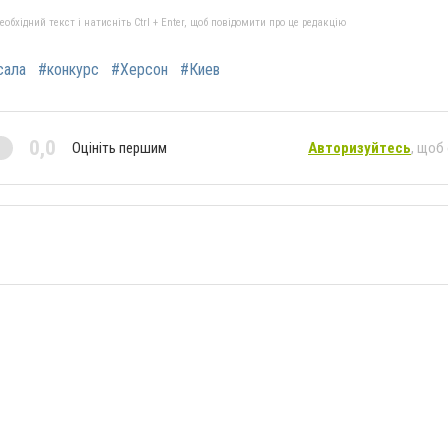
бхідний текст і натисніть Ctrl + Enter, щоб повідомити про це редакцію
сала
#конкурс
#Херсон
#Киев
0,0
Оцініть першим
Авторизуйтесь
, щоб