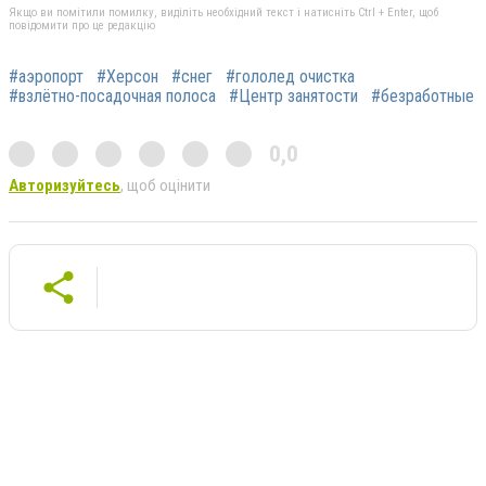
Якщо ви помітили помилку, виділіть необхідний текст і натисніть Ctrl + Enter, щоб
повідомити про це редакцію
#аэропорт
#Херсон
#снег
#гололед очистка
#взлётно-посадочная полоса
#Центр занятости
#безработные
0,0
Авторизуйтесь
, щоб оцінити