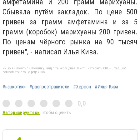
амфетамина и 200 грамм марихуаны.
Сбывала путём закладок. По цене 500
гривен за грамм амфетамина и за 5
грамм (коробок) марихуаны 200 гривен.
По ценам чёрного рынка на 90 тысяч
гривен", - написал Илья Кива.
Якщо ви помітили помилку, виділіть необхідний текст і натисніть Ctrl + Enter, щоб
повідомити про це редакцію
#наркотики
#распространители
#Херсон
#Илья Кива
0,0
Авторизируйтесь
, чтобы оценить