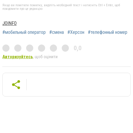
Якщо ви помітили помилку, виділіть необхідний текст і натисніть Ctrl + Enter, щоб
повідомити про це редакцію
JOINFO
#мобильный оператор
#смена
#Херсон
#телефонный номер
0,0
Авторизуйтесь
, щоб оцінити