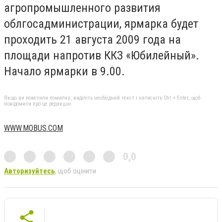
агропромышленного развития
облгосадминистрации, ярмарка будет
проходить 21 августа 2009 года на
площади напротив ККЗ «Юбилейный».
Начало ярмарки в 9.00.
Якщо ви помітили помилку, виділіть необхідний текст і натисніть Ctrl + Enter, щоб
повідомити про це редакцію
WWW.MOBUS.COM
0,0
Авторизуйтесь
, щоб оцінити