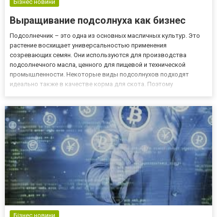
Бізнес новини
Выращивание подсолнуха как бизнес
Подсолнечник – это одна из основных масличных культур. Это
растение восхищает универсальностью применения
созревающих семян. Они используются для производства
подсолнечного масла, ценного для пищевой и технической
промышленности. Некоторые виды подсолнухов подходят
идеально также в качестве корма для скота. Поэтому
выращивание подсолнуха – отличная идея для бизнеса. Ищем
место для выращивания Выбирая место под выращивание
подсолнечника, следует выбрать пло...
Бізнес новини