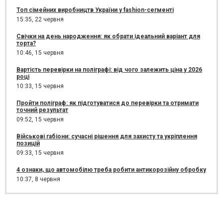
Топ сімейних виробництв України у fashion-сегменті
15:35,
22 червня
Свічки на день народження: як обрати ідеальний варіант для
торта?
10:46,
15 червня
Вартість перевірки на поліграфі: від чого залежить ціна у 2026
році
10:33,
15 червня
Пройти поліграф: як підготуватися до перевірки та отримати
точний результат
09:52,
15 червня
Військові габіони: сучасні рішення для захисту та укріплення
позицій
09:33,
15 червня
4 ознаки, що автомобілю треба робити антикорозійну обробку
10:37,
8 червня