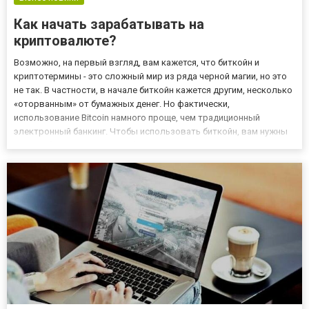
Как начать зарабатывать на
криптовалюте?
Возможно, на первый взгляд, вам кажется, что биткойн и
криптотермины - это сложный мир из ряда черной магии, но это
не так. В частности, в начале биткойн кажется другим, несколько
«оторванным» от бумажных денег. Но фактически,
использование Bitcoin намного проще, чем традиционный
электронный банкинг. Чтобы использовать биткойн, вам нужны
только базовые навыки работы с компьютером. Да, начинать
нелегко и порой чтоб купить первый биткоин может уйти
несколь...