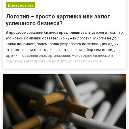
Бізнес новини
Логотип – просто картинка или залог
успешного бизнеса?
В процессе создания бизнеса предприниматель уверен в том, что
его новой компании обязательно нужен логотип. Многие не до
конца понимают, зачем нужна разработка логотипа. Для одних -
это просто привлекательная картинка или набор символов, для
других - товарный знак организации. Некоторые бизнесмены
придерживаются того мнения, что ничего сложного в
изготовлении логотипа нет. По этой причине они пытаются
решить такую задачу самостоятельно. Как результат – пол...