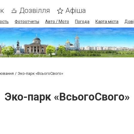
ик
Дозвілля
Афіша
ость
Фотоотчеты
Авто / Мото
Погода
Карта міста
Дові
лювання
Эко-парк «ВсьогоСвого»
Эко-парк «ВсьогоСвого»