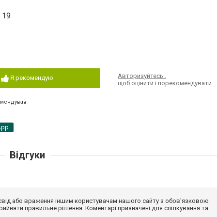
 19
Авторизуйтесь
,
Я рекомендую
щоб оцінити і порекомендувати
омендував
App
Відгуки
досвід або враження іншим користувачам нашого сайту з обов'язковою
ийняти правильне рішення. Коментарі призначені для спілкування та