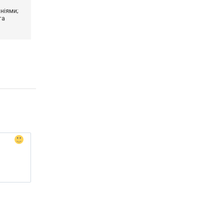
ніями;
та