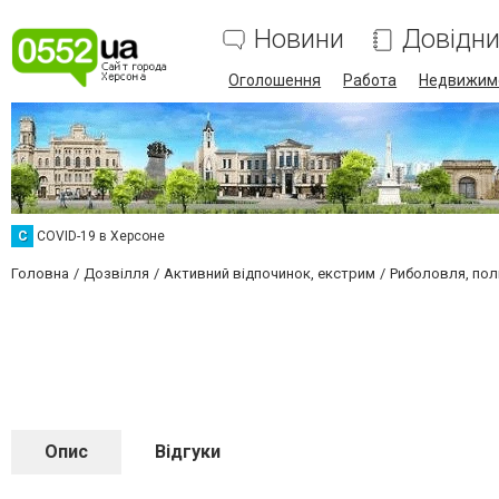
Новини
Довідн
Оголошення
Работа
Недвижим
C
COVID-19 в Херсоне
Головна
Дозвілля
Активний відпочинок, екстрим
Риболовля, по
Опис
Відгуки