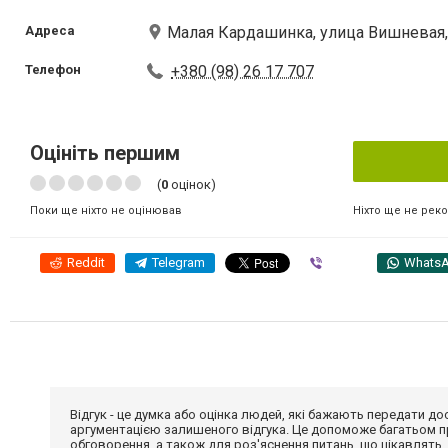
Адреса
Малая Кардашинка, улица Вишневая,
Телефон
+380 (98) 26 17 707
Оцініть першим
(
0
оцінок)
Ніхто ще не рек
Поки ще ніхто не оцінював
Reddit
Telegram
Viber
Whats
Відгук - це думка або оцінка людей, які бажають передати 
аргументацією залишеного відгука. Це допоможе багатьом пр
обговорення, а також для роз'яснення питань, що цікавлять.