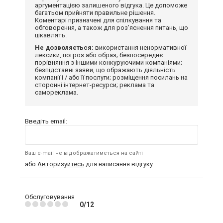
аргументацією залишеного відгука. Це допоможе
багатьом прийняти правильне рішення.
Коментарі призначені для спілкування та
обговорення, а також для роз'яснення питань, що
цікавлять.
Не дозволяється:
використання ненормативної
лексики, погроз або образ; безпосереднє
порівняння з іншими конкуруючими компаніями;
безпідставні заяви, що ображають діяльність
компанії і / або її послуги; розміщення посилань на
сторонні інтернет-ресурси; реклама та
самореклама.
Введіть email:
Ваш e-mail не відображатиметься на сайті
або
Авторизуйтесь
для написання відгуку
Обслуговування
0/12