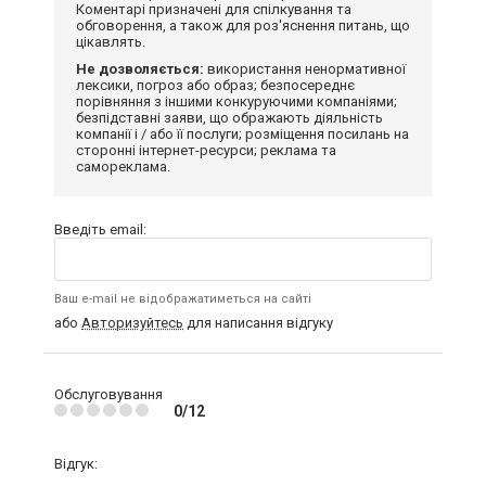
Коментарі призначені для спілкування та
обговорення, а також для роз'яснення питань, що
цікавлять.
Не дозволяється:
використання ненормативної
лексики, погроз або образ; безпосереднє
порівняння з іншими конкуруючими компаніями;
безпідставні заяви, що ображають діяльність
компанії і / або її послуги; розміщення посилань на
сторонні інтернет-ресурси; реклама та
самореклама.
Введіть email:
Ваш e-mail не відображатиметься на сайті
або
Авторизуйтесь
для написання відгуку
Обслуговування
0/12
Відгук: