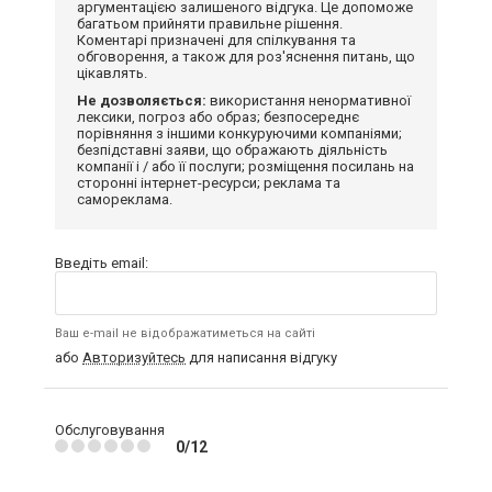
аргументацією залишеного відгука. Це допоможе
багатьом прийняти правильне рішення.
Коментарі призначені для спілкування та
обговорення, а також для роз'яснення питань, що
цікавлять.
Не дозволяється:
використання ненормативної
лексики, погроз або образ; безпосереднє
порівняння з іншими конкуруючими компаніями;
безпідставні заяви, що ображають діяльність
компанії і / або її послуги; розміщення посилань на
сторонні інтернет-ресурси; реклама та
самореклама.
Введіть email:
Ваш e-mail не відображатиметься на сайті
або
Авторизуйтесь
для написання відгуку
Обслуговування
0/12