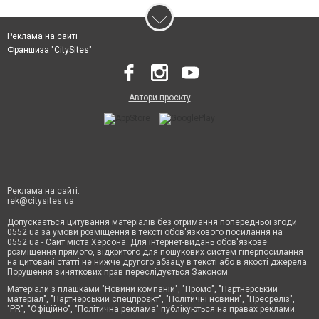
Реклама на сайті
Франшиза "CitySites"
Автори проєкту
Реклама на сайті:
rek@citysites.ua
Допускається цитування матеріалів без отримання попередньої згоди
0552.ua за умови розміщення в тексті обов'язкового посилання на
0552.ua - Сайт міста Херсона. Для інтернет-видань обов'язкове
розміщення прямого, відкритого для пошукових систем гіперпосилання
на цитовані статті не нижче другого абзацу в тексті або в якості джерела.
Порушення виняткових прав переслідується Законом.
Матеріали з плашками "Новини компаній", "Промо", "Партнерський
матеріал", "Партнерський спецпроєкт", "Політичні новини", "Пресреліз",
"PR", "Офіційно", "Політична реклама" публікуються на правах реклами.