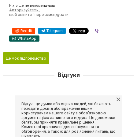
Ніхто ще не рекомендував
Авторизуйтесь
,
щоб оцінити і порекомендувати
Reddit
Telegram
Viber
WhatsApp
Це моє підприємство
Відгуки
Відгук - це думка або оцінка людей, які бажають
передати досвід або враження іншим
користувачам нашого сайту з обов'язковою
аргументацією залишеного відгука. Це допоможе
багатьом прийняти правильне рішення.
Коментарі призначені для спілкування та
обговорення, а також для роз'яснення питань, що
цікавлять.