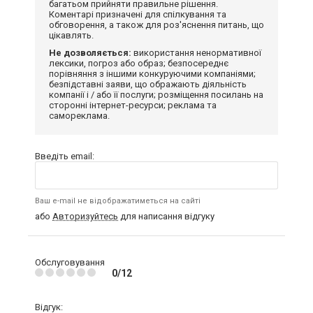
багатьом прийняти правильне рішення.
Коментарі призначені для спілкування та
обговорення, а також для роз'яснення питань, що
цікавлять.
Не дозволяється:
використання ненормативної
лексики, погроз або образ; безпосереднє
порівняння з іншими конкуруючими компаніями;
безпідставні заяви, що ображають діяльність
компанії і / або її послуги; розміщення посилань на
сторонні інтернет-ресурси; реклама та
самореклама.
Введіть email:
Ваш e-mail не відображатиметься на сайті
або
Авторизуйтесь
для написання відгуку
Обслуговування
0/12
Відгук: