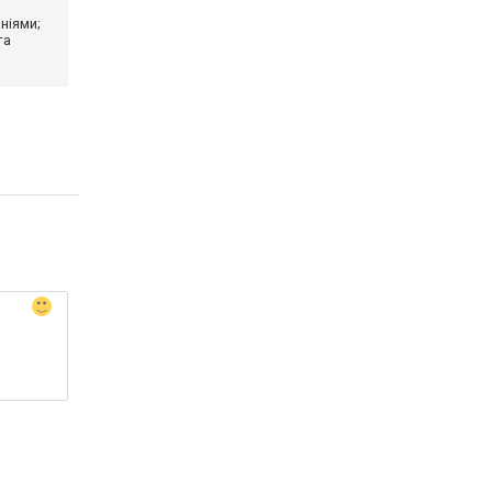
ніями;
та