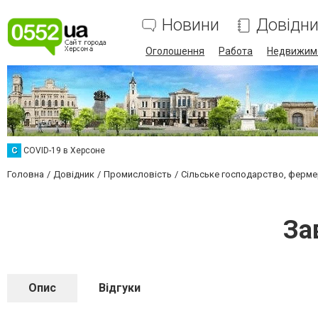
Новини
Довідн
Оголошення
Работа
Недвижим
C
COVID-19 в Херсоне
Головна
Довідник
Промисловість
Сільське господарство, ферме
За
Опис
Відгуки