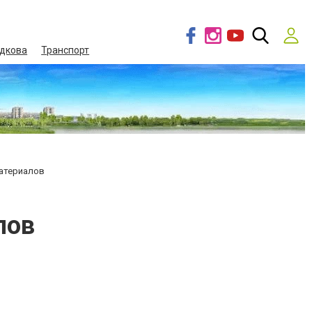
дкова
Транспорт
атериалов
лов