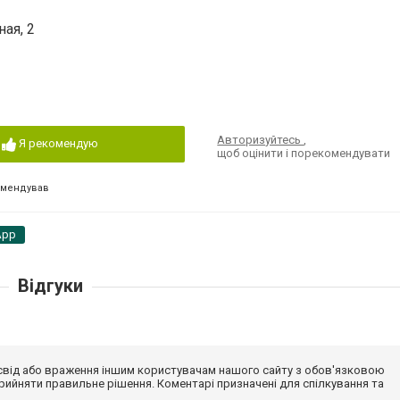
ая, 2
Авторизуйтесь
,
Я рекомендую
щоб оцінити і порекомендувати
омендував
App
Відгуки
досвід або враження іншим користувачам нашого сайту з обов'язковою
ийняти правильне рішення. Коментарі призначені для спілкування та