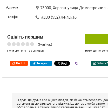
Адреса
73000, Херсон, улица Домостроительн
Телефон
+380 (552) 44-43-16
Оцініть першим
(
0
оцінок)
Ніхто ще не рек
Поки ще ніхто не оцінював
Reddit
Telegram
Viber
Whats
Відгук - це думка або оцінка людей, які бажають передати 
аргументацією залишеного відгука. Це допоможе багатьом пр
обговорення, а також для роз'яснення питань, що цікавлять.