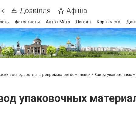
ик
Дозвілля
Афіша
ость
Фотоотчеты
Авто / Мото
Погода
Карта міста
Дові
рські господарства, агропромислові комплекси
Завод упаковочных м
вод упаковочных материа