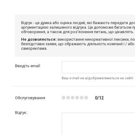
Відгук - це думка або оцінка людей, які бажають передати 
аргументацією залишеного відгука. Це допоможе багатьом пр
обговорення, а також для роз'яснення питань, що цікавлять.
Не дозволяється:
використання ненормативної лексики, по
безпідставні заяви, що ображають діяльність компанії і / або
самореклама.
Введіть email:
Ваш e-mail не відображатиметься на сайті
Обслуговування
0/12
Відгук: