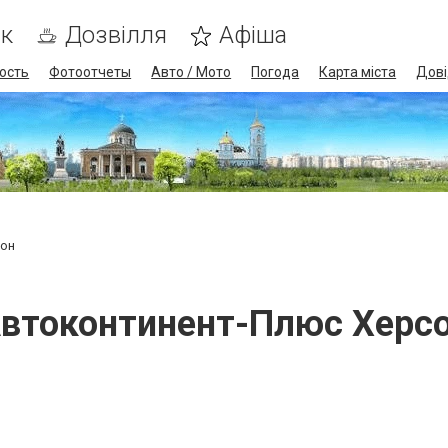
ик
Дозвілля
Афіша
ость
Фотоотчеты
Авто / Мото
Погода
Карта міста
Дові
сон
втоконтинент-Плюс Херс