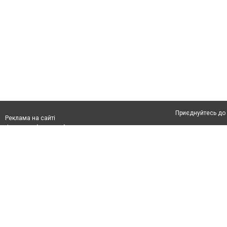
Приєднуйтесь до 
Реклама на сайті
Франшиза "CitySites"
Автори проєкту
Реклама на сайті:
Допускається цит
rek@citysites.ua
обов'язкового по
прямого, відкрито
або в якості дже
Матеріали з плаш
"Політичні новини
Політика конфіде