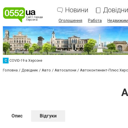
Новини
Довідн
Оголошення
Работа
Недвижим
C
COVID-19 в Херсоне
Головна
Довідник
Авто
Автосалони
Автоконтинент-Плюс Хер
А
Опис
Відгуки