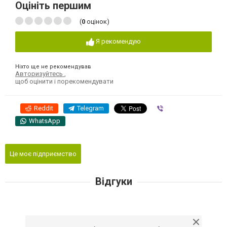
Оцініть першим
(
0
оцінок)
Я рекомендую
Ніхто ще не рекомендував
Авторизуйтесь
,
щоб оцінити і порекомендувати
Reddit
Telegram
Viber
WhatsApp
Це моє підприємство
Відгуки