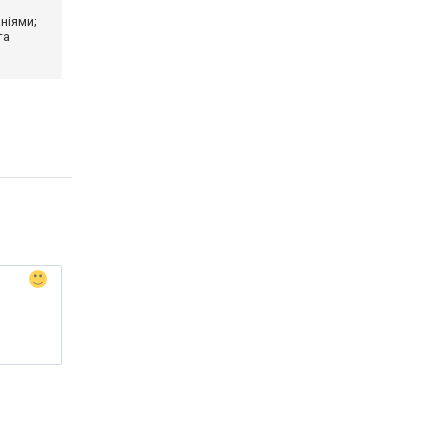
ніями;
та