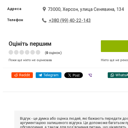
Адреса
73000, Херсон, улица Сенявина, 134
Телефон
+380 (99) 40-22-143
Оцініть першим
(
0
оцінок)
Ніхто ще не рек
Поки ще ніхто не оцінював
Reddit
Telegram
Viber
Whats
Відгук - це думка або оцінка людей, які бажають передати 
аргументацією залишеного відгука. Це допоможе багатьом пр
обговорення, а також для роз'яснення питань, що цікавлять.