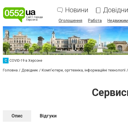
Новини
Довідн
Оголошення
Работа
Недвижим
C
COVID-19 в Херсоне
Головна
Довідник
Комп’ютери, оргтехніка, інформаційні технології
Сервис
Опис
Відгуки