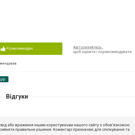
Авторизуйтесь
,
Я рекомендую
щоб оцінити і порекомендувати
омендував
App
Відгуки
досвід або враження іншим користувачам нашого сайту з обов'язковою
ийняти правильне рішення. Коментарі призначені для спілкування та