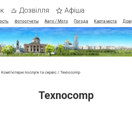
ик
Дозвілля
Афіша
ость
Фотоотчеты
Авто / Мото
Погода
Карта міста
Дові
Комп'ютерні послуги та сервіс
Texnocomp
Texnocomp