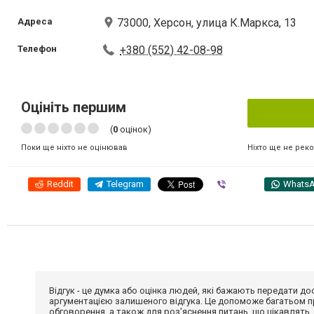
Адреса
73000, Херсон, улица К.Маркса, 13
Телефон
+380 (552) 42-08-98
Оцініть першим
(
0
оцінок)
Ніхто ще не рек
Поки ще ніхто не оцінював
Reddit
Telegram
Viber
Whats
Відгук - це думка або оцінка людей, які бажають передати 
аргументацією залишеного відгука. Це допоможе багатьом пр
обговорення, а також для роз'яснення питань, що цікавлять.