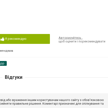
Авторизуйтесь
,
Я рекомендую
щоб оцінити і порекомендувати
омендував
App
Відгуки
досвід або враження іншим користувачам нашого сайту з обов'язковою
ийняти правильне рішення. Коментарі призначені для спілкування та