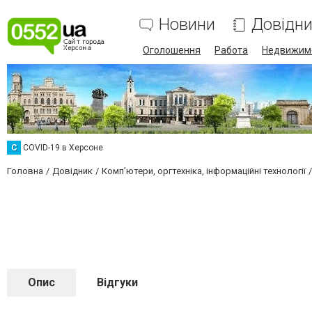
Новини
Довідн
Оголошення
Работа
Недвижим
C
COVID-19 в Херсоне
Головна
Довідник
Комп’ютери, оргтехніка, інформаційні технології
Опис
Відгуки