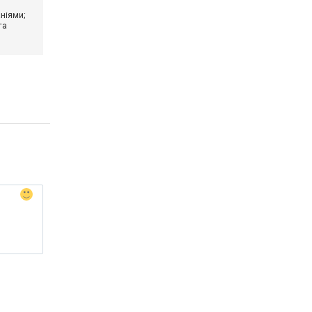
ніями;
та