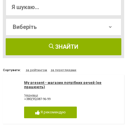
ЗНАЙТИ
Сортувати:
за рейтингом
за переглядами
My present - магазин потрібних речей (не
працюють)
Чернівці
+380(95)087-96-99
Я рекомендую