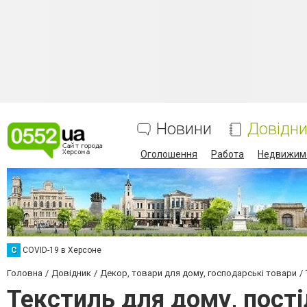
Новини
Довідн
Оголошення
Работа
Недвижим
C
COVID-19 в Херсоне
Головна
Довідник
Декор, товари для дому, господарські товари
Текстиль для дому, пості