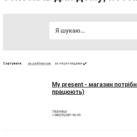
Сортувати:
за рейтингом
за переглядами
My present - магазин потрібн
працюють)
Чернівці
+380(95)087-96-99