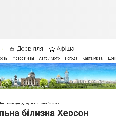
ик
Дозвілля
Афіша
ость
Фотоотчеты
Авто / Мото
Погода
Карта міста
Дові
Текстиль для дому, постільна білизна
льна білизна Херсон