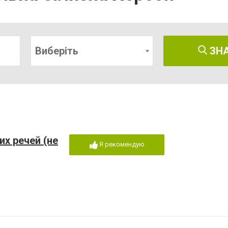
Виберіть
ЗН
их речей (не
Я рекомендую