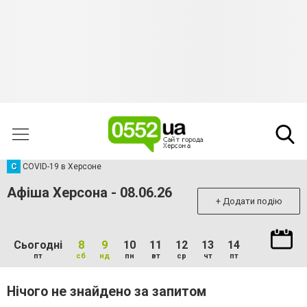
C
COVID-19 в Херсоне
Афіша Херсона - 08.06.26
+ Додати подію
Сьогодні
8
9
10
11
12
13
14
пт
сб
нд
пн
вт
ср
чт
пт
Нічого не знайдено за запитом