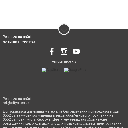
Реклама на сайті
Франшиза "CitySites"
Автори проєкту
Реклама на сайті:
rek@citysites.ua
Допускається цитування матеріалів без отримання попередньої згоди
0552.ua за умови розміщення в тексті обов'язкового посилання на
0552.ua - Сайт міста Херсона. Для інтернет-видань обов'язкове
розміщення прямого, відкритого для пошукових систем гіперпосилання
на цитовані статті не нижче другого абзацу в тексті або в якості джерела.