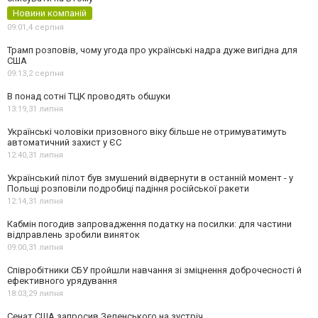
Новини компаній
09:01,
4 серпня
Трамп розповів, чому угода про українські надра дуже вигідна для
США
09:13,
2 серпня
В понад сотні ТЦК проводять обшуки
13:19,
31 липня
Українські чоловіки призовного віку більше не отримуватимуть
автоматичний захист у ЄС
12:40,
31 липня
Український пілот був змушений відвернути в останній момент - у
Польщі розповіли подробиці падіння російської ракети
12:14,
31 липня
Кабмін погодив запровадження податку на посилки: для частини
відправлень зробили виняток
09:00,
31 липня
Співробітники СБУ пройшли навчання зі зміцнення доброчесності й
ефективного урядування
18:03,
29 липня
Сенат США запросив Зеленського на зустріч