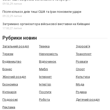
09:56,
29 липня
Після кількох днів тиші США та Іран поновили удари
09:22,
29 липня
Затримано організатора військової виставки на Київщині
17:00,
27 липня
Рубрики новин
Загальний розділ
Техніка
Здоров'я
Туризм
Нерухомість
Транспорт
Будівництво
Відпочинок
Розваги
Бізнес
Меблі
Спорт
Жіночий розділ
Інтернет
Культура
Економіка
Інтер'єр
Мода
Кулінарія
Послуги
Родина
Подорожі
Робота
Дитячий розділ
Реклама