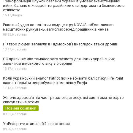
Трансформація Служби безпеки України в умовах екзистенційної
війни: баланс між євроінтеграційними стандартами та безпековою
стійкістю
16:17,
Вчора
Ракетний удар по логістичному центру NOVUS: об’єкт зазнав
масштабних руйнувань, загиблих серед працівників немає
08:25,
6 серпня
П’ятеро людей загинули в Підмосков’ї внаслідок атаки дронів
13:47,
4 серпня
ЄС припиняє дію тимчасового захисту для нових українських
заявників військового віку з 5 серпня
13:17,
4 серпня
Коли український аналог Patriot почне збивати балістику: Fire Point
назвав терміни випробувань комплексу Freyja
11:13,
4 серпня
Жіноче здоров’я під час тривалого стресу: які симптоми не варто
списувати на втому
Новини компаній
09:01,
4 серпня
У «Резерв+» стався збій: що сталося
08:00,
4 серпня