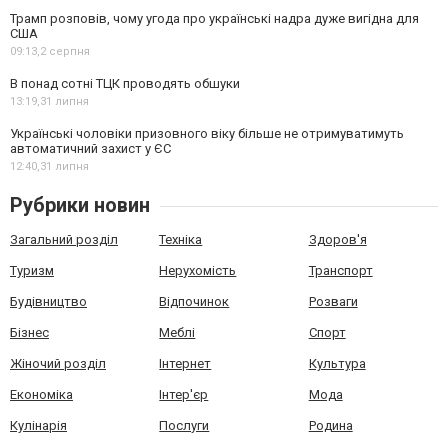
Трамп розповів, чому угода про українські надра дуже вигідна для
США
09:13,
2 серпня
В понад сотні ТЦК проводять обшуки
13:19,
31 липня
Українські чоловіки призовного віку більше не отримуватимуть
автоматичний захист у ЄС
12:40,
31 липня
Рубрики новин
Загальний розділ
Техніка
Здоров'я
Туризм
Нерухомість
Транспорт
Будівництво
Відпочинок
Розваги
Бізнес
Меблі
Спорт
Жіночий розділ
Інтернет
Культура
Економіка
Інтер'єр
Мода
Кулінарія
Послуги
Родина