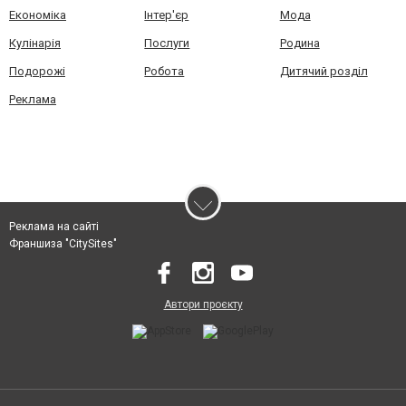
Економіка
Інтер'єр
Мода
Кулінарія
Послуги
Родина
Подорожі
Робота
Дитячий розділ
Реклама
Реклама на сайті
Франшиза "CitySites"
Автори проєкту