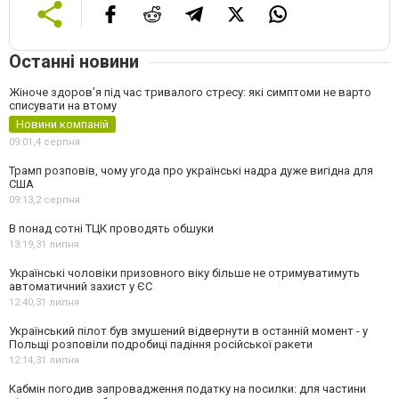
Останні новини
Жіноче здоров’я під час тривалого стресу: які симптоми не варто
списувати на втому
Новини компаній
09:01,
4 серпня
Трамп розповів, чому угода про українські надра дуже вигідна для
США
09:13,
2 серпня
В понад сотні ТЦК проводять обшуки
13:19,
31 липня
Українські чоловіки призовного віку більше не отримуватимуть
автоматичний захист у ЄС
12:40,
31 липня
Український пілот був змушений відвернути в останній момент - у
Польщі розповіли подробиці падіння російської ракети
12:14,
31 липня
Кабмін погодив запровадження податку на посилки: для частини