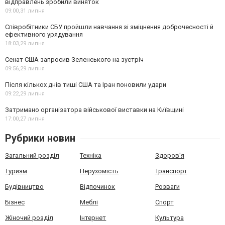
відправлень зробили виняток
09:00,
31 липня
Співробітники СБУ пройшли навчання зі зміцнення доброчесності й
ефективного урядування
18:03,
29 липня
Сенат США запросив Зеленського на зустріч
09:56,
29 липня
Після кількох днів тиші США та Іран поновили удари
09:22,
29 липня
Затримано організатора військової виставки на Київщині
17:00,
27 липня
Рубрики новин
Загальний розділ
Техніка
Здоров'я
Туризм
Нерухомість
Транспорт
Будівництво
Відпочинок
Розваги
Бізнес
Меблі
Спорт
Жіночий розділ
Інтернет
Культура