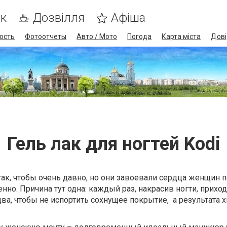
ик
Дозвілля
Афіша
ость
Фотоотчеты
Авто / Мото
Погода
Карта міста
Дові
Гель лак для ногтей Kodi
так, чтобы очень давно, но они завоевали сердца женщин 
нно. Причина тут одна: каждый раз, накрасив ногти, прихо
два, чтобы не испортить сохнущее покрытие, а результата 