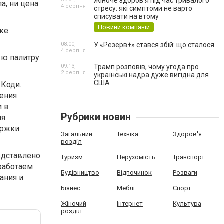
Жіноче здоров’я під час тривалого
а, ни цена
4 серпня
стресу: які симптоми не варто
списувати на втому
Новини компаній
аже
08:00,
У «Резерв+» стався збій: що сталося
4 серпня
ую палитру
09:13,
Трамп розповів, чому угода про
2 серпня
українські надра дуже вигідна для
США
 Коди.
ления
и в
Рубрики новин
ия
ержки
Загальний
Техніка
Здоров'я
розділ
редставлено
Туризм
Нерухомість
Транспорт
работаем
Будівництво
Відпочинок
Розваги
ания и
Бізнес
Меблі
Спорт
Жіночий
Інтернет
Культура
розділ