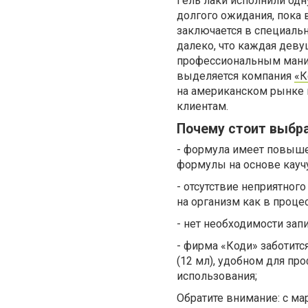
Гель лаки исполнили од
долгого ожидания, пока 
заключается в специальн
далеко, что каждая дев
профессиональным маник
выделяется компания
«К
на американском рынке в 
клиентам.
Почему стоит выбра
- формула имеет повышен
формулы на основе каучу
- отсутствие неприятног
на организм как в процес
- нет необходимости зап
- фирма «Коди» заботитс
(12 мл), удобном для пр
использования;
Обратите внимание: с ма