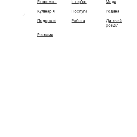
Економіка
Інтер'єр
Мода
Кулінарія
Послуги
Родина
Подорожі
Робота
Дитячий
розділ
Реклама