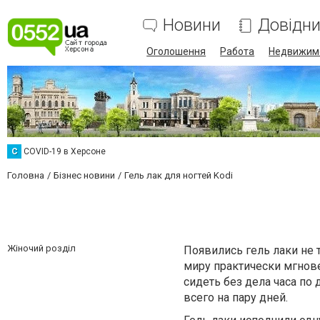
Новини
Довідн
Оголошення
Работа
Недвижим
C
COVID-19 в Херсоне
Головна
Бізнес новини
Гель лак для ногтей Kodi
Жіночий розділ
Появились гель лаки не 
миру практически мгнове
сидеть без дела часа по 
всего на пару дней.