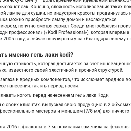
ну женскую мечту – долговременный идеальный маникюр 
высохнет лак. Конечно, сложность использования таких по
ой лампе для сушки, но индустрия красоты продвинулась 
ушка можно приобрести лампу домой и наслаждаться
юром, попутно смотря сериал. Среди многообразия прои
оди профессионал» («Kodi Professional»
), которая впервые
2005 году, а сейчас популярна и у нас благодаря своему п
ть именно гель лаки kodi?
ную стойкость, которая достигается за счет инновационн
ка, известного своей эластичной и прочной структурой;
о запаха и вредных компонентов, что исключает вредное в
се нанесения, так и в период носки;
иливать ноготь перед нанесением гель лака Коди;
я о своих клиентах, выпуская свою продукцию в 2 объема
офессиональных мастеров и меньшем (7/8 мл) для личного
рта 2016 г. флаконы в 7 мл компания заменила на флаконы 