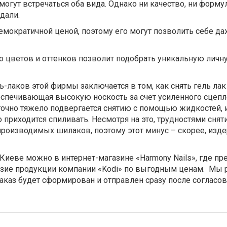
огут встречаться оба вида. Однако ни качество, ни формул
дали.
емократичной ценой, поэтому его могут позволить себе д
о цветов и оттенков позволит подобрать уникальную личн
-лаков этой фирмы заключается в том, как снять гель лак
еспечивающая высокую носкость за счет усиленного сцеп
аточно тяжело подвергается снятию с помощью жидкостей, 
 приходится спиливать. Несмотря на это, трудностями снят
роизводимых шилаков, поэтому этот минус – скорее, изд
 Киеве можно в интернет-магазине «Harmony Nails», где п
азие продукции компании «Kodi» по выгодным ценам. Мы 
заказ будет сформирован и отправлен сразу после согласов