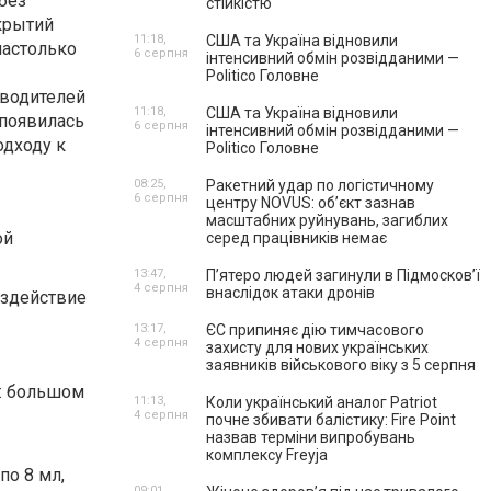
без
стійкістю
крытий
11:18,
США та Україна відновили
настолько
6 серпня
інтенсивний обмін розвідданими —
Politico Головне
зводителей
11:18,
США та Україна відновили
 появилась
6 серпня
інтенсивний обмін розвідданими —
одходу к
Politico Головне
08:25,
Ракетний удар по логістичному
6 серпня
центру NOVUS: об’єкт зазнав
масштабних руйнувань, загиблих
ой
серед працівників немає
13:47,
П’ятеро людей загинули в Підмосков’ї
4 серпня
внаслідок атаки дронів
оздействие
13:17,
ЄС припиняє дію тимчасового
4 серпня
захисту для нових українських
заявників військового віку з 5 серпня
х: большом
11:13,
Коли український аналог Patriot
4 серпня
почне збивати балістику: Fire Point
назвав терміни випробувань
комплексу Freyja
по 8 мл,
09:01,