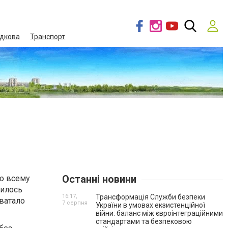
дкова
Транспорт
Останні новини
по всему
дилось
16:17,
Трансформація Служби безпеки
хватало
7 серпня
України в умовах екзистенційної
війни: баланс між євроінтеграційними
стандартами та безпековою