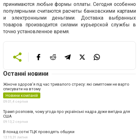
принимаются любые формы оплаты. Сегодня особенно
популярными считаются расчеты банковскими картами
и электронными деньгами. Доставка выбранных
товаров производится силами курьерской службы в
точно установленное время.
Останні новини
Жіноче здоров’я під час тривалого стресу: які симптоми не варто
списувати на втому
Новини компаній
09:01,
4 серпня
Трамп розповів, чому угода про українські надра дуже вигідна для
США
09:13,
2 серпня
В понад сотні ТЦК проводять обшуки
13:19,
31 липня