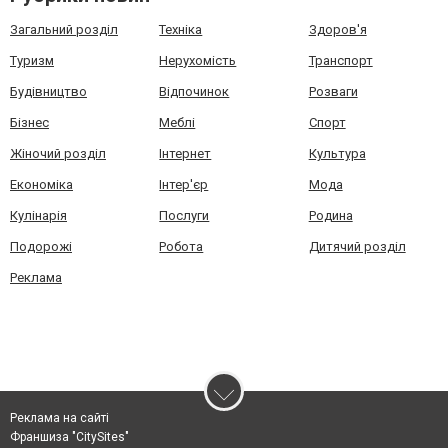
Загальний розділ
Техніка
Здоров'я
Туризм
Нерухомість
Транспорт
Будівництво
Відпочинок
Розваги
Бізнес
Меблі
Спорт
Жіночий розділ
Інтернет
Культура
Економіка
Інтер'єр
Мода
Кулінарія
Послуги
Родина
Подорожі
Робота
Дитячий розділ
Реклама
Реклама на сайті
Франшиза "CitySites"