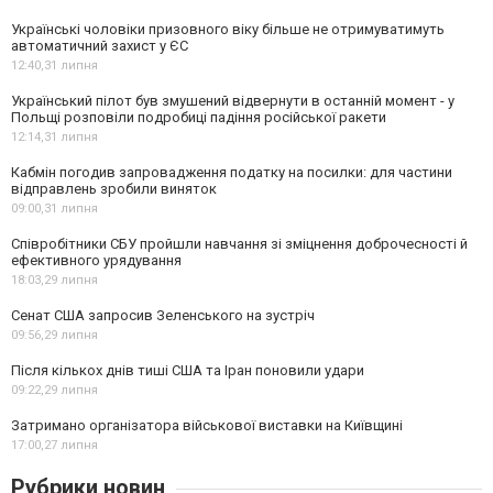
Українські чоловіки призовного віку більше не отримуватимуть
автоматичний захист у ЄС
12:40,
31 липня
Український пілот був змушений відвернути в останній момент - у
Польщі розповіли подробиці падіння російської ракети
12:14,
31 липня
Кабмін погодив запровадження податку на посилки: для частини
відправлень зробили виняток
09:00,
31 липня
Співробітники СБУ пройшли навчання зі зміцнення доброчесності й
ефективного урядування
18:03,
29 липня
Сенат США запросив Зеленського на зустріч
09:56,
29 липня
Після кількох днів тиші США та Іран поновили удари
09:22,
29 липня
Затримано організатора військової виставки на Київщині
17:00,
27 липня
Рубрики новин